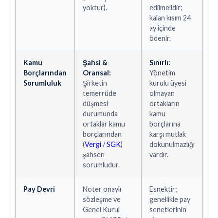
yoktur).
edilmelidir;
kalan kısım 24
ay içinde
ödenir.
Kamu
Şahsi &
Sınırlı:
Borçlarından
Oransal:
Yönetim
Sorumluluk
Şirketin
kurulu üyesi
temerrüde
olmayan
düşmesi
ortakların
durumunda
kamu
ortaklar kamu
borçlarına
borçlarından
karşı mutlak
(
Vergi
/
SGK
)
dokunulmazlığı
şahsen
vardır.
sorumludur.
Pay Devri
Noter onaylı
Esnektir;
sözleşme ve
genellikle pay
Genel Kurul
senetlerinin