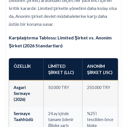
(Anonim Şirket) arasındaki seçim, her yatırımcı için en
kritik karardır. Limited şirketin yönetimi daha kolay olsa
da, Anonim şirket devlet müdahalelerine karşı daha
üstün bir koruma sunar.
Karşılaştırma Tablosu: Limited Şirket vs. Anonim
Şirket (2026 Standartları)
ÖZELLIK
LIMITED
ANONIM
ŞIRKET (LLC)
ŞIRKET (JSC)
Asgari
50.000 TRY
250.000 TRY
Sermaye
(2026)
Sermaye
24 ay içinde
%25’i
Taahhüdü
tamamı ödenir
tescilden önce
(Bloke şartı
bloke