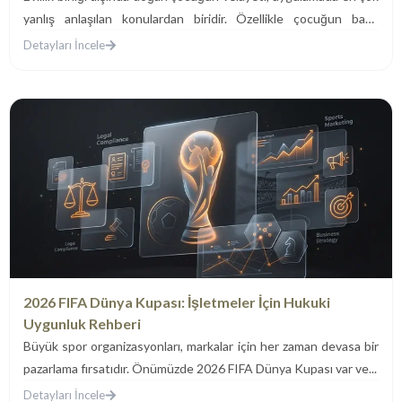
yanlış anlaşılan konulardan biridir. Özellikle çocuğun baba
üzerine kayıtlı...
Detayları İncele
2026 FIFA Dünya Kupası: İşletmeler İçin Hukuki
Uygunluk Rehberi
Büyük spor organizasyonları, markalar için her zaman devasa bir
pazarlama fırsatıdır. Önümüzde 2026 FIFA Dünya Kupası var ve...
Detayları İncele