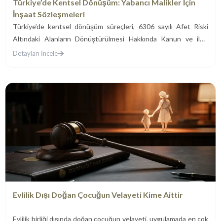
Türkiye’de Kentsel Dönüşüm: Yabancı Malikler İçin
İnşaat Sözleşmeleri
Türkiye’de kentsel dönüşüm süreçleri, 6306 sayılı Afet Riski
Altındaki Alanların Dönüştürülmesi Hakkında Kanun ve ilgili
yönetmelikler çerçevesinde yürütülen,...
Detayları İncele
Evlilik Dışı Doğan Çocuğun Velayeti Kime Aittir
Evlilik birliği dışında doğan çocuğun velayeti, uygulamada en çok