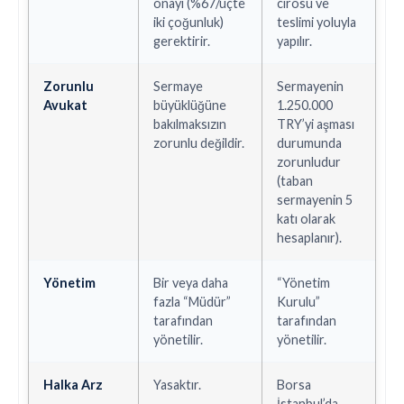
onayı (%67/üçte
cirosu ve
iki çoğunluk)
teslimi yoluyla
gerektirir.
yapılır.
Zorunlu
Sermaye
Sermayenin
Avukat
büyüklüğüne
1.250.000
bakılmaksızın
TRY’yi aşması
zorunlu değildir.
durumunda
zorunludur
(taban
sermayenin 5
katı olarak
hesaplanır)
.
Yönetim
Bir veya daha
“Yönetim
fazla “Müdür”
Kurulu”
tarafından
tarafından
yönetilir.
yönetilir.
Halka Arz
Yasaktır.
Borsa
İstanbul’da